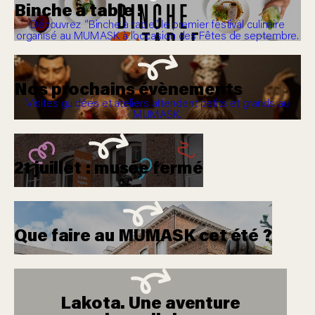
Binche à table !
Découvrez “Binche à table”, le premier festival culinaire
organisé au MUMASK à l’occasion des Fêtes de septembre.
Nos prochains évènements
Visites guidées et ateliers attendent petits et grands au
MUMASK.
21 juillet : musée fermé
Que faire au MUMASK cet été ?
Lakota. Une aventure