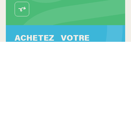
ACHETEZ VOTRE
BILLET !
Réservez facilement votre billet en ligne et
assurez-vous une place pour découvrir nos
expositions et vivre une expérience unique au
musée !