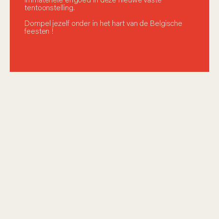
tentoonstelling.
Dompel jezelf onder in het hart van de Belgische
feesten !