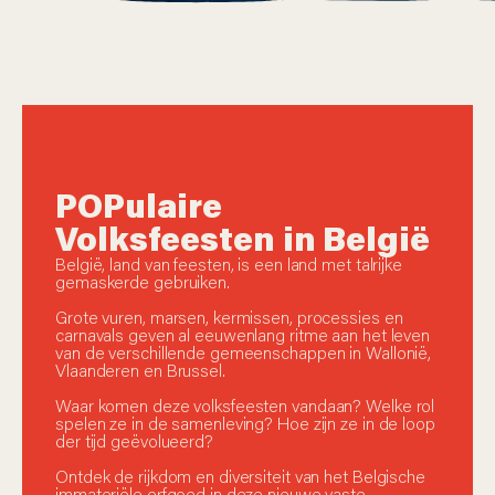
POPulaire
Volksfeesten in België
België, land van feesten, is een land met talrijke
gemaskerde gebruiken.
Grote vuren, marsen, kermissen, processies en
carnavals geven al eeuwenlang ritme aan het leven
van de verschillende gemeenschappen in Wallonië,
Vlaanderen en Brussel.
Waar komen deze volksfeesten vandaan? Welke rol
spelen ze in de samenleving? Hoe zijn ze in de loop
der tijd geëvolueerd?
Ontdek de rijkdom en diversiteit van het Belgische
immateriële erfgoed in deze nieuwe vaste