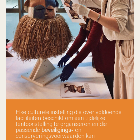
Elke culturele instelling die over voldoende
faciliteiten beschikt om een tijdelijke
tentoonstelling te organiseren en die
passende
beveiligings
- en
conserveringsvoorwaarden kan