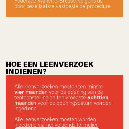
Federatie Wallonië-Brussel volgens de
door deze laatste vastgestelde procedure.
HOE EEN LEENVERZOEK
INDIENEN?
Alle leenverzoeken moeten ten minste
vier
maanden
voor de opening van de
tentoonstelling en ten vroegste
achttien
maanden
voor de openingsdatum worden
ingediend.
Alle leenverzoeken moeten worden
ingediend via het volgende formulier.