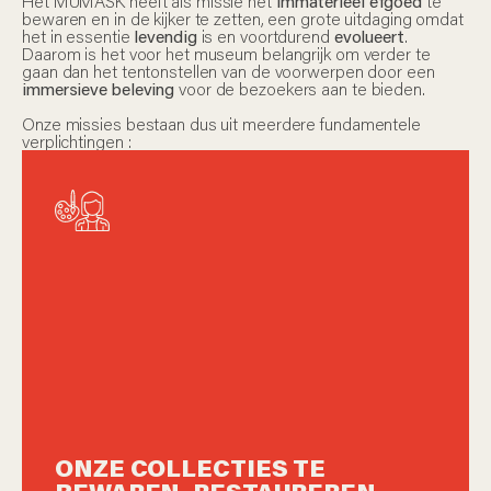
Het MUMASK heeft als missie het
immaterieel efgoed
te
bewaren en in de kijker te zetten, een grote uitdaging omdat
het in essentie
levendig
is en voortdurend
evolueert
.
Daarom is het voor het museum belangrijk om verder te
gaan dan het tentonstellen van de voorwerpen door een
immersieve beleving
voor de bezoekers aan te bieden.
Onze missies bestaan dus uit meerdere fundamentele
verplichtingen :
ONZE COLLECTIES TE