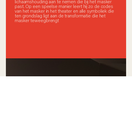
lichaamshouding aan te nemen die bij het masker
past. Op een speelse manier leert hij zo de codes
van het masker in het theater en alle symboliek die
ten grondslag ligt aan de transformatie die het
masker teweegbrengt