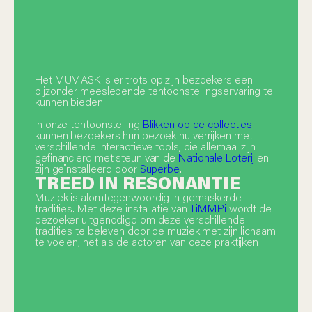
Het MUMASK is er trots op zijn bezoekers een
bijzonder meeslepende tentoonstellingservaring te
kunnen bieden.
In onze tentoonstelling
Blikken op de collecties
kunnen bezoekers hun bezoek nu verrijken met
verschillende interactieve tools, die allemaal zijn
gefinancierd met steun van de
Nationale Loterij
en
zijn geïnstalleerd door
Superbe
.
TREED IN RESONANTIE
Muziek is alomtegenwoordig in gemaskerde
tradities. Met deze installatie van
TiMMPi
wordt de
bezoeker uitgenodigd om deze verschillende
tradities te beleven door de muziek met zijn lichaam
te voelen, net als de actoren van deze praktijken!