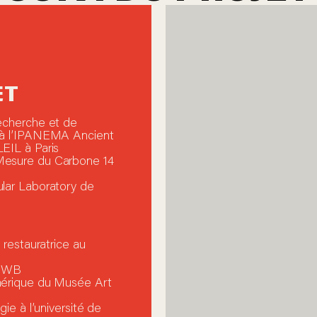
ET
echerche et de
t à l’IPANEMA Ancient
EIL à Paris
Mesure du Carbone 14
lar Laboratory de
 restauratrice au
 FWB
mérique du Musée Art
ie à l’université de