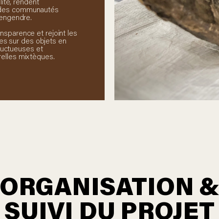
lité, rendent
s des communautés
a engendre.
nsparence et rejoint les
es sur des objets en
ructueuses et
relles mixtèques.
ORGANISATION 
SUIVI DU PROJET