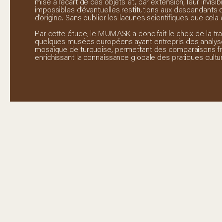
mise à l’écart de ces objets et, par extension, leur invisibi
impossibles d’éventuelles restitutions aux descendant
d’origine. Sans oublier les lacunes scientifiques que cel
Par cette étude, le MUMASK a donc fait le choix de la tra
quelques musées européens ayant entrepris des analys
mosaïque de turquoise, permettant des comparaisons f
enrichissant la connaissance globale des pratiques cultu