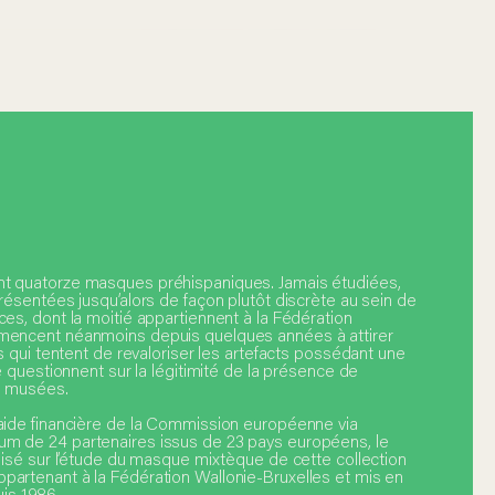
t quatorze masques préhispaniques. Jamais étudiées,
présentées jusqu’alors de façon plutôt discrète au sein de
ces, dont la moitié appartiennent à la Fédération
mencent néanmoins depuis quelques années à attirer
es qui tentent de revaloriser les artefacts possédant une
se questionnent sur la légitimité de la présence de
s musées.
’aide financière de la Commission européenne via
ium de 24 partenaires issus de 23 pays européens, le
alisé sur l’étude du masque mixtèque de cette collection
partenant à la Fédération Wallonie-Bruxelles et mis en
s 1986.