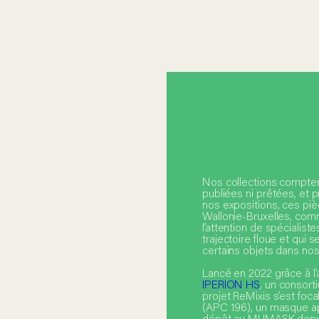
Nos collections compten
publiées ni prêtées, et 
nos expositions, ces piè
Wallonie-Bruxelles, com
l’attention de spécialist
trajectoire floue et qui 
certains objets dans no
Lancé en 2022 grâce à l
IPERION HS
, un consort
projet ReMixis s’est foc
(APC 196), un masque ap
dépôt au MUMASK depui