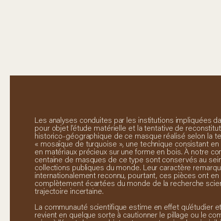
Les analyses conduites par les institutions impliquées da
pour objet l’étude matérielle et la tentative de reconstitut
historico-géographique de ce masque réalisé selon la te
« mosaïque de turquoise », une technique consistant en l
en matériaux précieux sur une forme en bois. À notre co
centaine de masques de ce type sont conservés au sei
collections publiques du monde. Leur caractère remarqu
internationalement reconnu, pourtant, ces pièces ont en
complètement écartées du monde de la recherche scienti
trajectoire incertaine.
La communauté scientifique estime en effet qu’étudier et
revient en quelque sorte à cautionner le pillage ou le comm