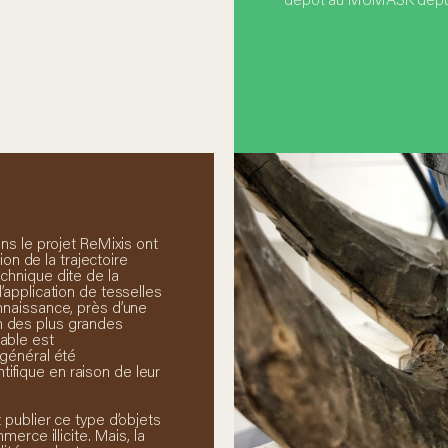
ns le projet ReMixis ont
ion de la trajectoire
chnique dite de la
’application de tesselles
nnaissance, près d’une
n des plus grandes
able est
 général été
fique en raison de leur
 publier ce type d’objets
erce illicite. Mais, la