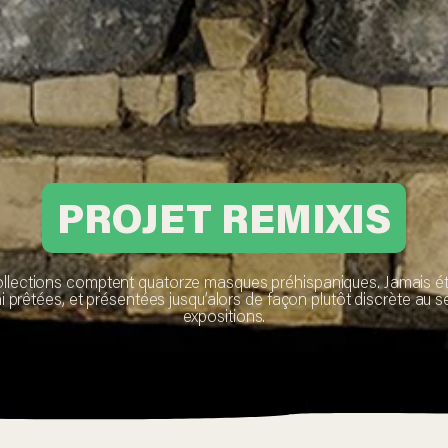
PROJET REMIXIS
llections comptent quatorze masques préhispaniques. Jamais ét
i prêtées, et présentées jusqu’alors de façon plutôt discrète au 
expositions.